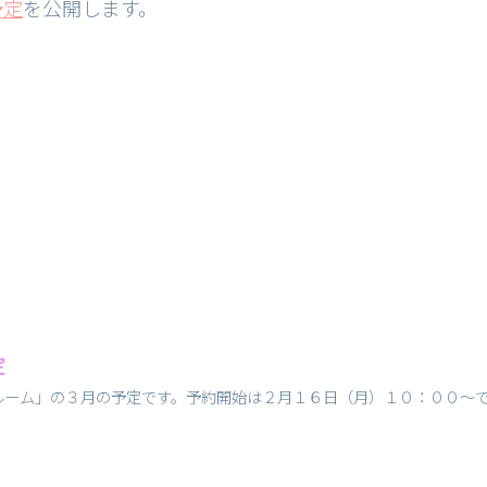
予定
を公開します。
。
定
ルーム」の３月の予定です。予約開始は２月１６日（月）１０：００～