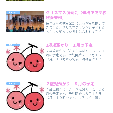
お時間ある時にご覧ください。
クリスマス演奏会（豊橋中央高校
お知らせ
吹奏楽部）
毎年恒例の吹奏楽部による演奏を聞いて
きました。クリスマスソングと子どもた
ちがよく知っている曲に合わせて手拍子
をして楽しみました。
2歳児預かり １月の予定
お知らせ
２歳児預かり「さくらんぼルーム」の１
月の予定です。予約開始は１２月１５日
（月）１０時からです。幼稚園は１２月
２５日（木）～１月７日（水）まで冬休
みですので、そのあいだは予約を受け付
けておりません。ご了承ください。
２歳児預かり ９月の予定
お知らせ
２歳児預かり「さくらんぼルーム」の９
月の予定です。予約開始は８月１８日
（月）１０時～です。よろしくお願いい
たします。