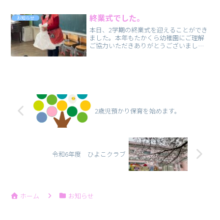
終業式でした。
お知らせ
本日、2学期の終業式を迎えることができ
ました。本年もたかくら幼稚園にご理解
ご協力いただきありがとうございまし
た。冬休みもご家庭で楽しく過ごしてく
ださいね！冬休み中は、2歳児預かり、ひ
よこくらぶ等の予約の電話をお受けする
ことができません。ご了...
2歳児預かり保育を始めます。
令和6年度 ひよこクラブ
ホーム
お知らせ