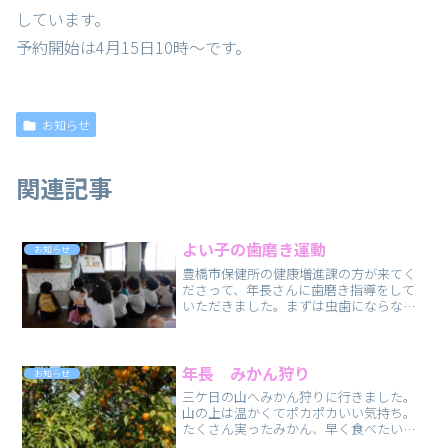
しています。
予約開始は4月15日10時～です。
お知らせ
関連記事
よい子の歯磨き運動
お知らせ
豊橋市保健所の健康増進課の方が来てく
ださって、年長さんに歯磨き指導をして
いただきました。まずは虫歯にならない
ための生活習慣についてのクイズをおこ
ないました。そのあと、実際に歯の磨き
方の指導をしていただきました。正しく
歯を磨いて、虫歯を防ぎま...
年長 みかん狩り
お知らせ
三ケ日の山へみかん狩りに行きました。
山の上は温かくてポカポカいい気持ち。
たくさん実ったみかん、早く食べたい
な！後日フォトアルバムも更新します。