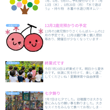
7月、8月、9月のご予約受付中です！7月
12日（水）、8月28日（月）『水で遊ぼ
う』・持ち物 水着や水遊び用オムツ、
タオル、着替え、水筒9月6日（水）、9月
15日（金）『どろんこで遊ぼう』・持ち
物 汚れてもいい服、帽子、タオル、着
替え、水筒...
12月2歳児預かりの予定
お知らせ
12月の2歳児預かりさくらんぼルームの12
月の予定です。12月は圓行事と個人懇談
等あり、開催日が少なくなっています。
ご了承ください。予約は11月17日10時か
ら開始します。
終業式です
お知らせ
今日7月20日は終業式です。明日から夏休
みです。体調に気を付けて、楽しく過ご
してくださいね！夏期保育や自由保育で
元気いっぱいのみんなに会えるのを楽し
みにしています！園庭の花壇に咲いてい
るひまわりとコスモスを見ていた
ら、、、「ちょうちょいた～...
七夕飾り
お知らせ
7月7日は七夕でした。幼稚園では大きな
笹にみんなの願い事を飾りました。大き
なスイカをみんなで食べてお祝いしまし